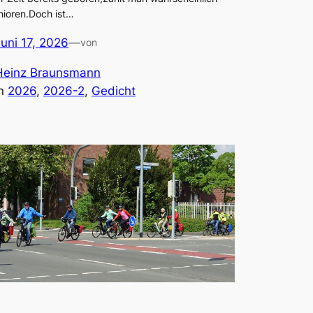
nioren.Doch ist…
Juni 17, 2026
—
von
Heinz Braunsmann
in
2026
, 
2026-2
, 
Gedicht