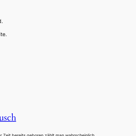
d.
te.
usch
er Zeit bereits geboren,zählt man wahrscheinlich