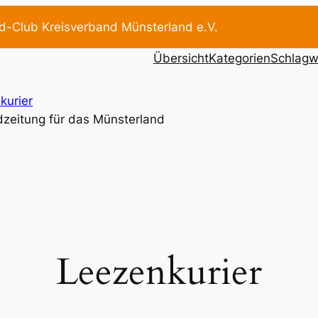
d-Club Kreisverband Münsterland e.V.
Übersicht
Kategorien
Schlagw
kurier
dzeitung für das Münsterland
Leezenkurier