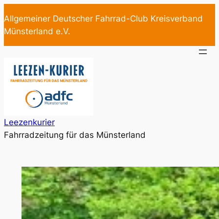
Zum
Allgemeiner Deutscher Fahrrad-Club Kreisverband
Inhalt
Münsterland e.V.
springen
Leezenkurier
Fahrradzeitung für das Münsterland