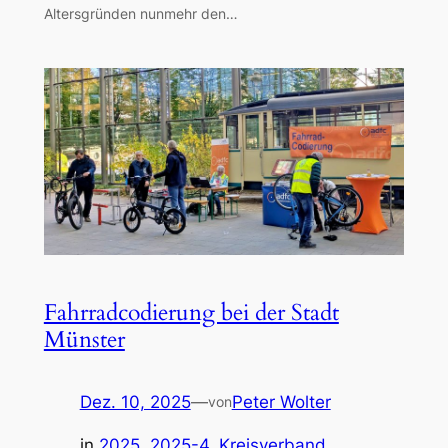
Altersgründen nunmehr den…
Fahrradcodierung bei der Stadt
Münster
Dez. 10, 2025
—
Peter Wolter
von
in
2025
, 
2025-4
, 
Kreisverband