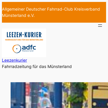
Zum
Allgemeiner Deutscher Fahrrad-Club Kreisverband
Inhalt
Münsterland e.V.
springen
Leezenkurier
Fahrradzeitung für das Münsterland