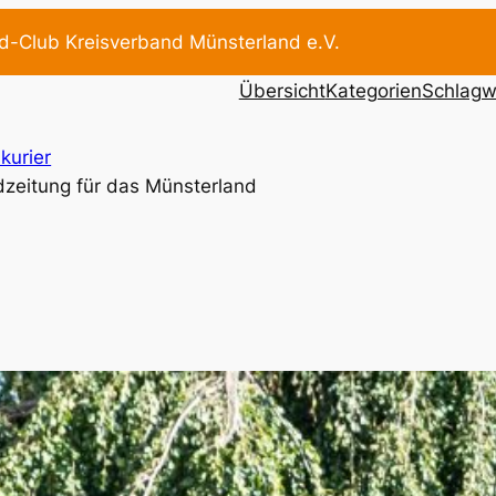
d-Club Kreisverband Münsterland e.V.
Übersicht
Kategorien
Schlagw
kurier
dzeitung für das Münsterland