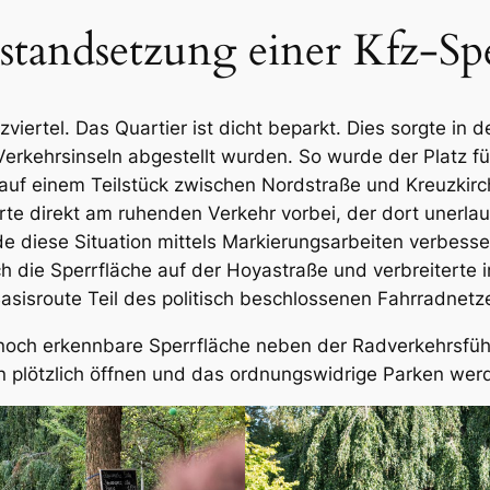
standsetzung einer Kfz-Spe
viertel. Das Quartier ist dicht beparkt. Dies sorgte in
erkehrsinseln abgestellt wurden. So wurde der Platz f
auf einem Teilstück zwischen Nordstraße und Kreuzkirc
te direkt am ruhenden Verkehr vorbei, der dort unerlau
e diese Situation mittels Markierungsarbeiten verbesser
h die Sperrfläche auf der Hoyastraße und verbreiterte
Basisroute Teil des politisch beschlossenen Fahrradnetz
noch erkennbare Sperrfläche neben der Radverkehrsführ
n plötzlich öffnen und das ordnungswidrige Parken wer