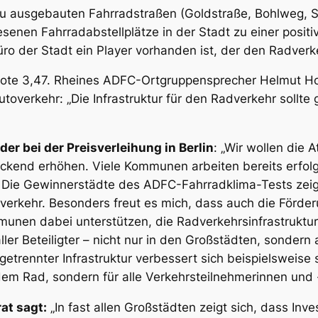
u ausgebauten Fahrradstraßen (Goldstraße, Bohlweg, Sch
enen Fahrradabstellplätze in der Stadt zu einer posit
ro der Stadt ein Player vorhanden ist, der den Radverk
 Note 3,47. Rheines ADFC-Ortgruppensprecher Helmut H
overkehr: „Die Infrastruktur für den Radverkehr sollte
r bei der Preisverleihung in Berlin
: „Wir wollen die 
deckend erhöhen. Viele Kommunen arbeiten bereits erfol
. Die Gewinnerstädte des ADFC-Fahrradklima-Tests ze
dverkehr. Besonders freut es mich, dass auch die Förde
munen dabei unterstützen, die Radverkehrsinfrastruktu
ler Beteiligter – nicht nur in den Großstädten, sondern
t getrennter Infrastruktur verbessert sich beispielswei
dem Rad, sondern für alle Verkehrsteilnehmerinnen und
at
sagt:
„In fast allen Großstädten zeigt sich, dass Inve