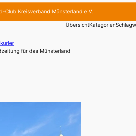
d-Club Kreisverband Münsterland e.V.
Übersicht
Kategorien
Schlagw
kurier
dzeitung für das Münsterland