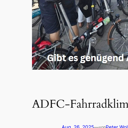
ADFC-Fahrradklima
Aug. 26, 2025
—
Peter Wol
von