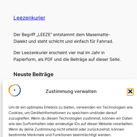
Leezenkurier
Der Begriff „LEEZE“ entstammt dem Masematte-
Dialekt und steht schlicht und einfach für Fahrrad.
Der Leezenkurier erscheint vier mal im Jahr in
Papierform, als PDF und die Beiträge auf dieser Seite.
Neuste Beiträge
Im Sattel für die Forschung
Zustimmung verwalten
Im E-Rausch
Radfahren in Gruppen – Tipps und
Um dir ein optimales Erlebnis zu bieten, verwenden wir Technologien wie
Regeln
Cookies, um Geräteinformationen zu speichern und/oder darauf
Erste Schritte für die Veloroute
zuzugreifen. Wenn du diesen Technologien zustimmst, können wir Daten
wie das Surfverhalten oder eindeutige IDs auf dieser Website verarbeiten.
Ascheberg-Münster – im Abschnitt
Wenn du deine Zustimmung nicht erteilst oder zurückziehst, können
Thierstraße
bestimmte Merkmale und Funktionen beeinträchtigt werden.